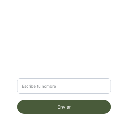
Contact
info@email.com
123-123-1234
Newsletter
Nombre completo
Enviar